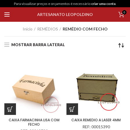
Para visualizar preços e orçamentos é necessário
criar uma conta
.
0
ARTESANATO LEOPOLDINO
Início
REMÉDIOS
REMÉDIO COM FECHO
MOSTRAR BARRA LATERAL
CAIXA FARMACINHA LISA COM
CAIXA REMEDIO A LASER 4MM
FECHO
REF: 00015390