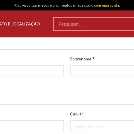
Para visualizar preços e orçamentos é necessário
criar uma conta
.
TO E LOCALIZAÇÃO
*
Sobrenome
Celular