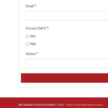
*
Email
*
Possuí CNPJ?
Sim
Nâo
*
Senha
ARTESANATO LEOPOLDINO
2023 - Todos os Direitos Reservados.