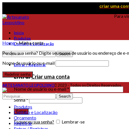
Para visualizar preços e orçamentos é necessário
criar uma con
Para vi
Inicio
Produtos
Home
»
Minha conta
Contato e Localização
Perdeu sua senha? Digite seu nome de usuário ou endereço de e-m
Search
Nome de usuário ou e-mail
Entrar / Registrar
Redefinir senha
Entrar
Criar uma conta
ARTESANATO LEOPOLDINO
2023 - Todos os Direitos Reservados.
Nome de usuário ou e-mail
*
Search
Senha
*
Produtos
Entrar
Contato e Localização
Orçamento
Esqueceu sua senha?
Lembrar-se
Registrar
Entrar / Registrar