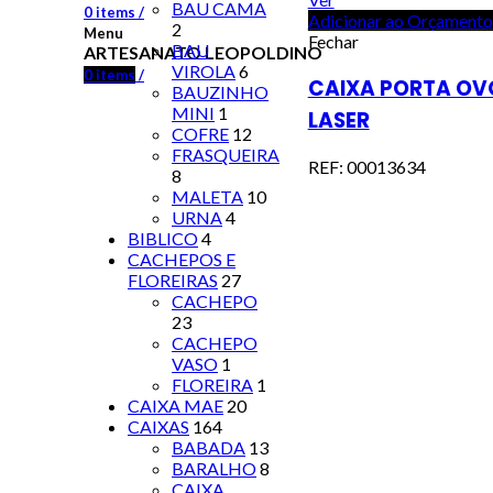
BAU CAMA
0
items
/
Adicionar ao Orçamento
2
Menu
Fechar
BAU
ARTESANATO LEOPOLDINO
VIROLA
6
0
items
/
CAIXA PORTA OV
BAUZINHO
MINI
1
LASER
COFRE
12
FRASQUEIRA
REF: 00013634
8
MALETA
10
URNA
4
BIBLICO
4
CACHEPOS E
FLOREIRAS
27
CACHEPO
23
CACHEPO
VASO
1
FLOREIRA
1
CAIXA MAE
20
CAIXAS
164
BABADA
13
BARALHO
8
CAIXA