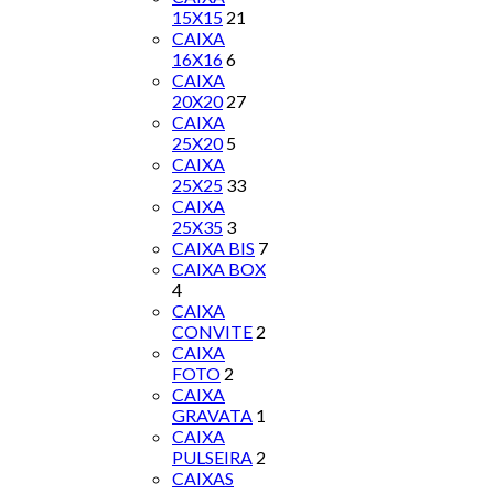
15X15
21
CAIXA
16X16
6
CAIXA
20X20
27
CAIXA
25X20
5
CAIXA
25X25
33
CAIXA
25X35
3
CAIXA BIS
7
CAIXA BOX
4
CAIXA
CONVITE
2
CAIXA
FOTO
2
CAIXA
GRAVATA
1
CAIXA
PULSEIRA
2
CAIXAS