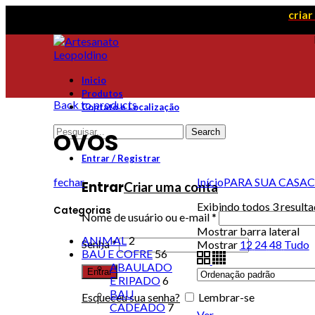
Para visualizar preços e orçamentos é necessário
cria
Inicio
Produtos
Back to products
Contato e Localização
Search
OVOS
Entrar / Registrar
fechar
Início
PARA SUA CASA
C
Entrar
Criar uma conta
Exibindo todos 3 result
Categorias
Nome de usuário ou e-mail
*
Mostrar barra lateral
ANIMAL
2
Senha
*
Mostrar
12
24
48
Tudo
BAÚ E COFRE
56
ABAULADO
Entrar
E RIPADO
6
BAU
Esqueceu sua senha?
Lembrar-se
CADEADO
7
Ver