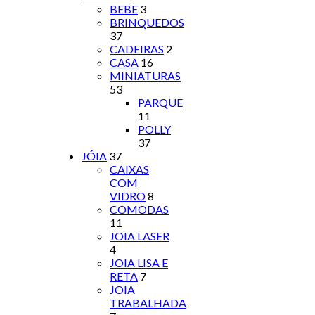
BEBE
3
BRINQUEDOS
37
CADEIRAS
2
CASA
16
MINIATURAS
53
PARQUE
11
POLLY
37
JÓIA
37
CAIXAS
COM
VIDRO
8
COMODAS
11
JOIA LASER
4
JOIA LISA E
RETA
7
JOIA
TRABALHADA