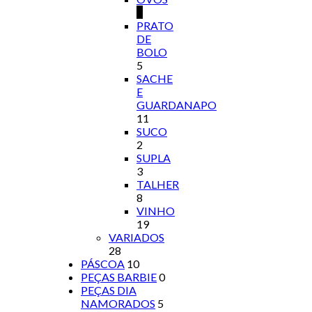
3
PRATO
DE
BOLO
5
SACHE
E
GUARDANAPO
11
SUCO
2
SUPLA
3
TALHER
8
VINHO
19
VARIADOS
28
PÁSCOA
10
PEÇAS BARBIE
0
PEÇAS DIA
NAMORADOS
5